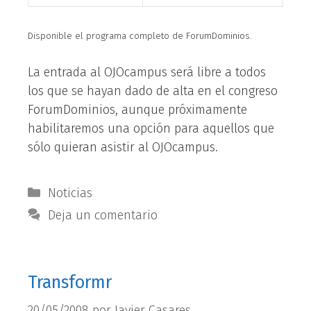
Disponible el programa completo de ForumDominios.
La entrada al OJOcampus será libre a todos
los que se hayan dado de alta en el congreso
ForumDominios, aunque próximamente
habilitaremos una opción para aquellos que
sólo quieran asistir al OJOcampus.
Categorías
Noticias
Deja un comentario
Transformr
20/05/2008
por
Javier Casares